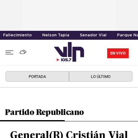
Fallecimiento
Nelson Tapia
Senador Vial
Parque Na
EN VIVO
PORTADA
LO ÚLTIMO
Partido Republicano
General(R) Cristián Vial