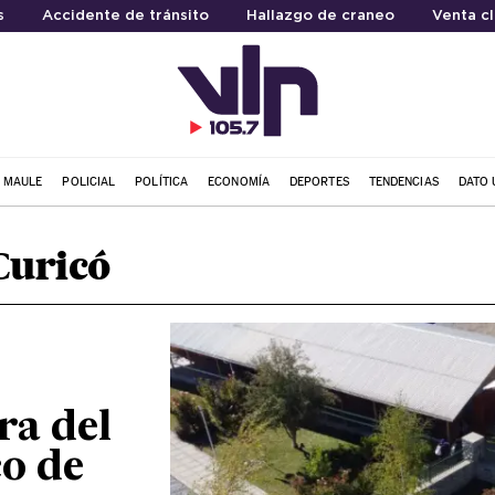
s
Accidente de tránsito
Hallazgo de craneo
Venta c
L MAULE
POLICIAL
POLÍTICA
ECONOMÍA
DEPORTES
TENDENCIAS
DATO 
Curicó
ra del
co de