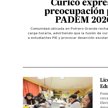
Curicó expre
preocupación 
PADEM 202
Comunidad ubicada en Potrero Grande rechaz
carga horaria, advirtiendo que la fusión de cu
a estudiantes PIE y provocar deserción escolar 
Lic
Edu
Poste
cerca
Elect
Agrop