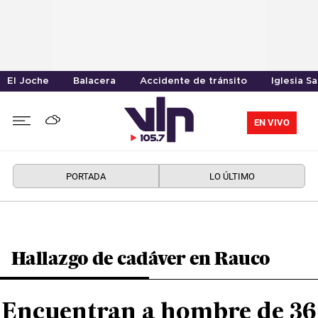
El Joche
Balacera
Accidente de tránsito
Iglesia S
EN VIVO
PORTADA
LO ÚLTIMO
Hallazgo de cadáver en Rauco
Encuentran a hombre de 36