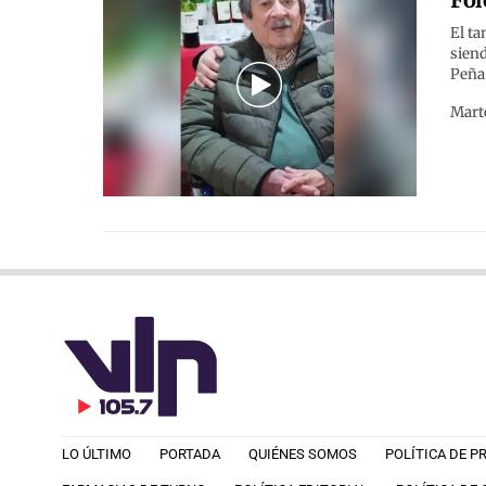
El ta
siend
Peña 
Marte
LO ÚLTIMO
PORTADA
QUIÉNES SOMOS
POLÍTICA DE P