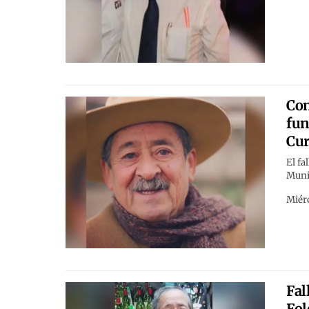
Con
fun
Cur
El fa
Muni
Miérc
Fal
Fol