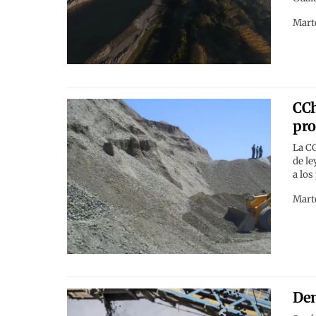
Marte
CCh
pro
La CC
de le
a los
Marte
Den