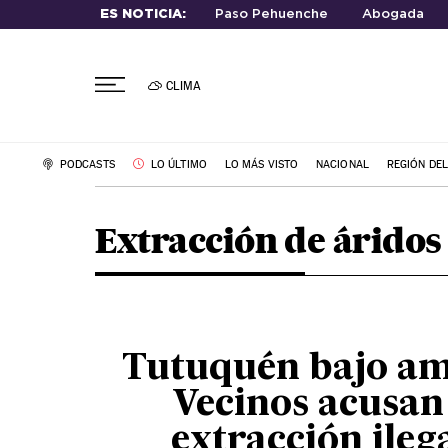
ES NOTICIA:
Paso Pehuenche
Abogada
CLIMA
PODCASTS
LO ÚLTIMO
LO MÁS VISTO
NACIONAL
REGIÓN DE
Extracción de áridos
Tutuquén bajo a
Vecinos acusan
extracción ileg