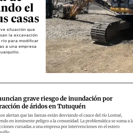
ando el
us casas
ave situación que
usan la excavación
 río para modificar
tas a una empresa
uaiquillo.
uncian grave riesgo de inundación por
racción de áridos en Tutuquén
os alertan que las faenas están desviando el cauce del río Lontué,
ndo en inminente peligro a la comunidad. La problemática se suma a l
cciones cursadas a una empresa por intervenciones en el estero
uillo.