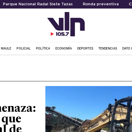
Parque Nacional Radal Siete Tazas
Ronda preventiva
C
L MAULE
POLICIAL
POLÍTICA
ECONOMÍA
DEPORTES
TENDENCIAS
DATO 
menaza:
 que
al de