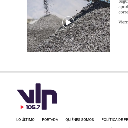
Según
aprob
corr
Viern
LO ÚLTIMO
PORTADA
QUIÉNES SOMOS
POLÍTICA DE P