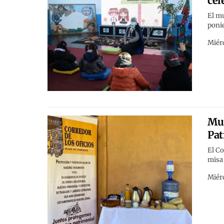
cel
El mu
ponie
Miérc
Mun
Pat
El Co
misa 
Miérc