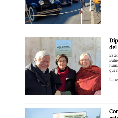
Dip
del
Este 
Bulne
huma
que r
Lune
Con