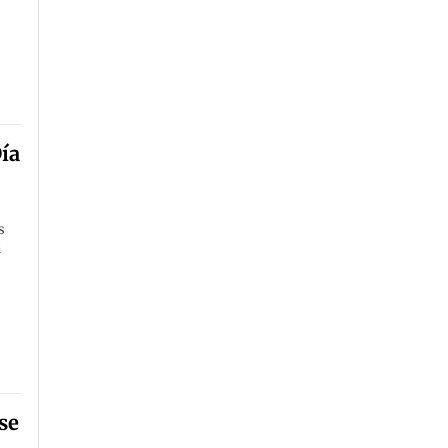
ía
s
a
se