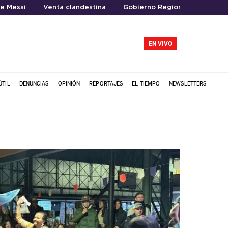
e Messi
Venta clandestina
Gobierno Regional del Maule
EN VIVO
ÚTIL
DENUNCIAS
OPINIÓN
REPORTAJES
EL TIEMPO
NEWSLETTERS