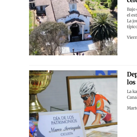
Bajo 
el es
La jo
típic
Viern
Dep
los
La ka
Canal
Mart