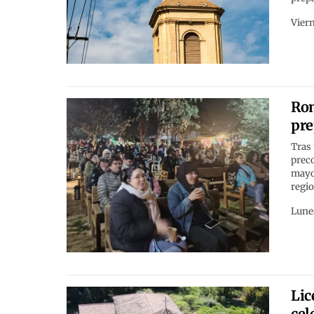
Viern
Rom
pre
Tras 
preco
mayo 
regio
Lunes
Lic
cel