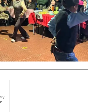
s y
de