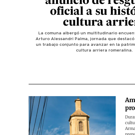
anuncio de resg
oficial a su hist
cultura arrie
La comuna albergó un multitudinario encuent
Arturo Alessandri Palma, jornada que destacó
un trabajo conjunto para avanzar en la patrim
cultura arriera romeralina.
Amp
pro
Duran
cultu
Arma
prep