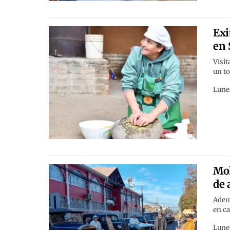
Exi
en 
Visit
un to
Lunes
Mol
de 
Ademá
en ca
Lune