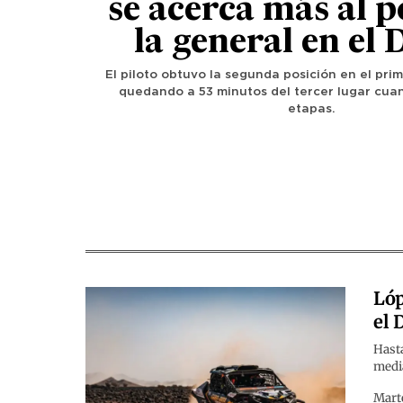
se acerca más al p
la general en el
El piloto obtuvo la segunda posición en el pri
quedando a 53 minutos del tercer lugar cua
etapas.
Lóp
el 
Hasta
media
Marte