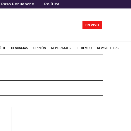
Paso Pehuenche
Política
EN VIVO
ÚTIL
DENUNCIAS
OPINIÓN
REPORTAJES
EL TIEMPO
NEWSLETTERS