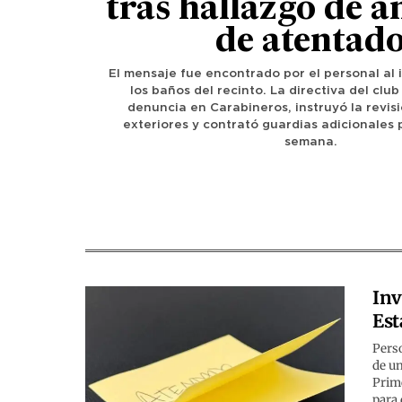
tras hallazgo de 
de atentad
El mensaje fue encontrado por el personal al 
los baños del recinto. La directiva del clu
denuncia en Carabineros, instruyó la revi
exteriores y contrató guardias adicionales 
semana.
Inv
Est
Perso
de un
Prime
para 