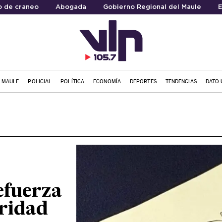
o de craneo
Abogada
Gobierno Regional del Maule
E
L MAULE
POLICIAL
POLÍTICA
ECONOMÍA
DEPORTES
TENDENCIAS
DATO 
efuerza
ridad