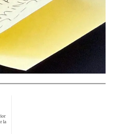
ior
r la