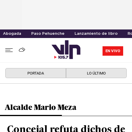
Abogada
Paso Pehuenche
Lanzamiento de libro
R
EN VIVO
PORTADA
LO ÚLTIMO
Alcalde Mario Meza
Concejal refuta dichos de