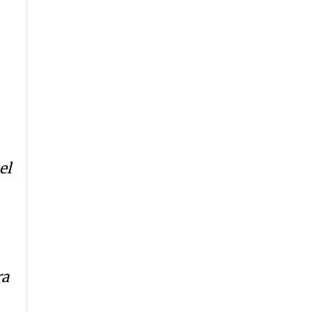
el
ra