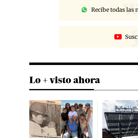
w
Recibe todas las n
Susc
Lo + visto ahora