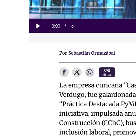
Loaded
:
0%
Current
0:00
/
Duration
-:-
Play
Time
Por
Sebastián Ormazábal
890
visitas
La empresa curicana "Casa
Verdugo, fue galardonada 
“Práctica Destacada PyME
iniciativa, impulsada an
Construcción (CChC), busc
inclusión laboral, promov