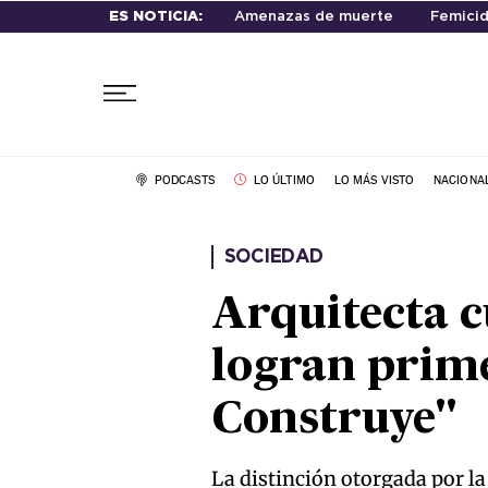
ES NOTICIA:
Amenazas de muerte
Femicid
PODCASTS
LO ÚLTIMO
LO MÁS VISTO
NACIONA
SOCIEDAD
Arquitecta c
logran prime
Construye"
La distinción otorgada por la