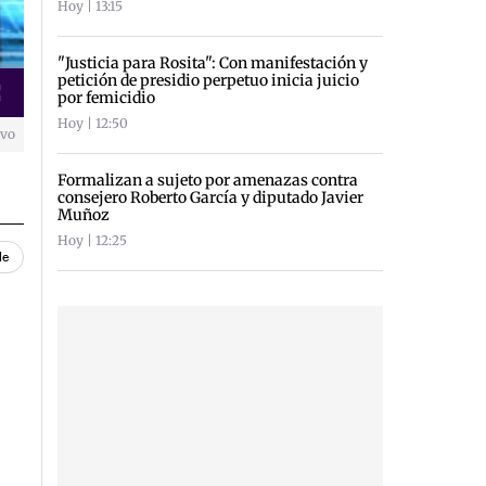
Hoy | 13:15
"Justicia para Rosita": Con manifestación y
petición de presidio perpetuo inicia juicio
por femicidio
creen
Hoy | 12:50
ivo
Formalizan a sujeto por amenazas contra
consejero Roberto García y diputado Javier
Muñoz
Hoy | 12:25
le