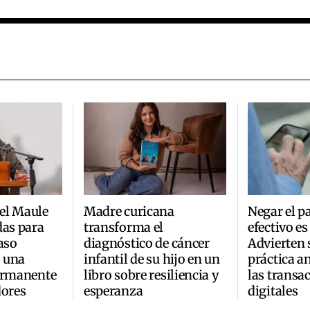
el Maule
Madre curicana
Negar el p
das para
transforma el
efectivo es 
aso
diagnóstico de cáncer
Advierten 
 una
infantil de su hijo en un
práctica an
permanente
libro sobre resiliencia y
las transa
dores
esperanza
digitales