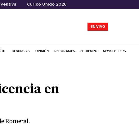
ventiva
Curicó Unido 2026
EN VIVO
ÚTIL
DENUNCIAS
OPINIÓN
REPORTAJES
EL TIEMPO
NEWSLETTERS
icencia en
de Romeral.