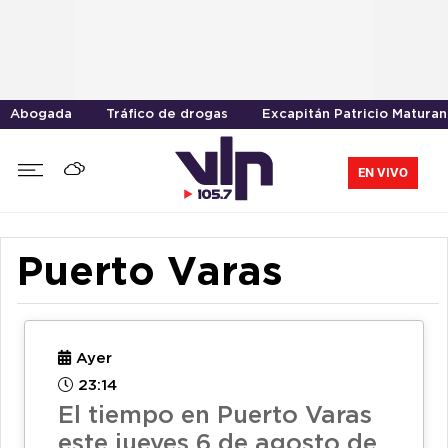
Abogada
Tráfico de drogas
Excapitán Patricio Maturan
EN VIVO
Puerto Varas
Ayer
23:14
El tiempo en Puerto Varas
este jueves 6 de agosto de