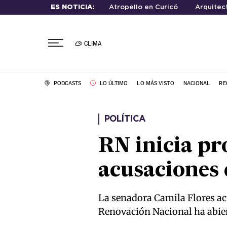
ES NOTICIA:
Atropello en Curicó
Arquitec
CLIMA
PODCASTS
LO ÚLTIMO
LO MÁS VISTO
NACIONAL
RE
POLÍTICA
RN inicia pr
acusaciones 
La senadora Camila Flores acu
Renovación Nacional ha abier