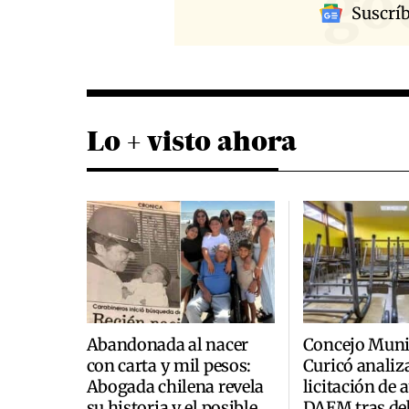
go
Suscrí
Lo + visto ahora
Abandonada al nacer
Concejo Muni
con carta y mil pesos:
Curicó analiz
Abogada chilena revela
licitación de 
su historia y el posible
DAEM tras de