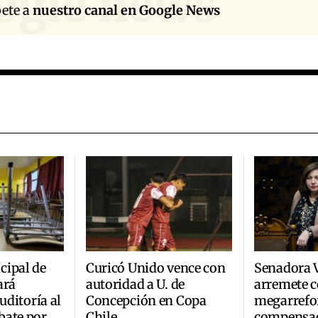
ogle news
bete a
nuestro canal en Google News
cipal de
Curicó Unido vence con
Senadora 
ará
autoridad a U. de
arremete c
auditoría al
Concepción en Copa
megarrefo
bate por
Chile
compensa