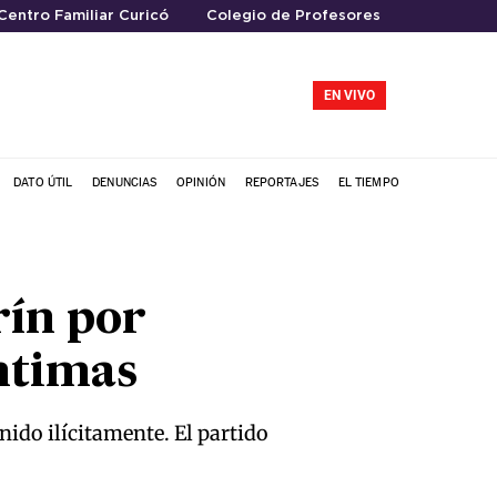
Centro Familiar Curicó
Colegio de Profesores
EN VIVO
DATO ÚTIL
DENUNCIAS
OPINIÓN
REPORTAJES
EL TIEMPO
rín por
íntimas
ido ilícitamente. El partido