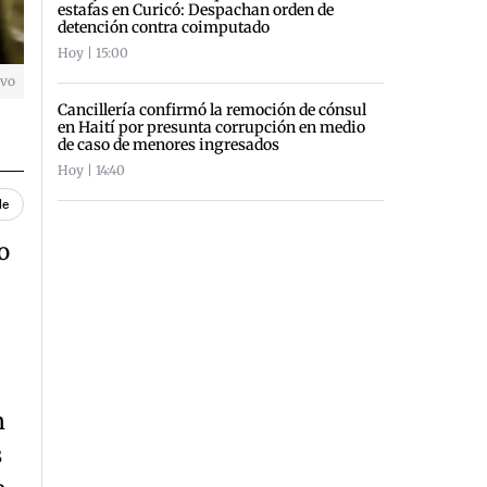
estafas en Curicó: Despachan orden de
detención contra coimputado
Hoy | 15:00
ivo
Cancillería confirmó la remoción de cónsul
en Haití por presunta corrupción en medio
de caso de menores ingresados
Hoy | 14:40
le
o
n
s