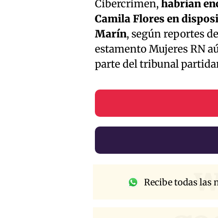
Cibercrimen,
habrían en
Camila Flores en disposi
Marín
, según reportes d
estamento Mujeres RN aún
parte del tribunal partida
w
Recibe todas las n