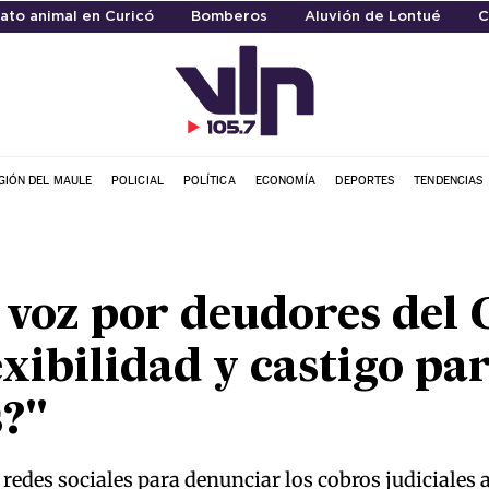
ato animal en Curicó
Bomberos
Aluvión de Lontué
C
GIÓN DEL MAULE
POLICIAL
POLÍTICA
ECONOMÍA
DEPORTES
TENDENCIAS
a voz por deudores del
exibilidad y castigo pa
s?"
n redes sociales para denunciar los cobros judiciales