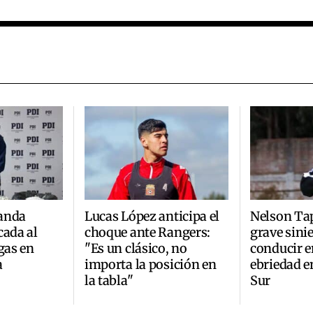
anda
Lucas López anticipa el
Nelson Tap
cada al
choque ante Rangers:
grave sinie
gas en
"Es un clásico, no
conducir e
a
importa la posición en
ebriedad e
la tabla"
Sur