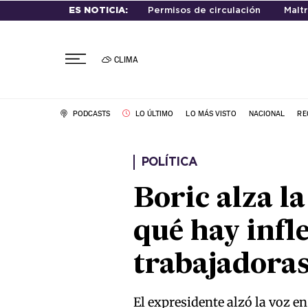
ES NOTICIA:
Permisos de circulación
Maltr
CLIMA
PODCASTS
LO ÚLTIMO
LO MÁS VISTO
NACIONAL
RE
POLÍTICA
Boric alza l
qué hay infl
trabajadora
El expresidente alzó la voz e