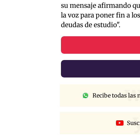
su mensaje afirmando que
la voz para poner fin a l
deudas de estudio".
w
Recibe todas las n
Susc