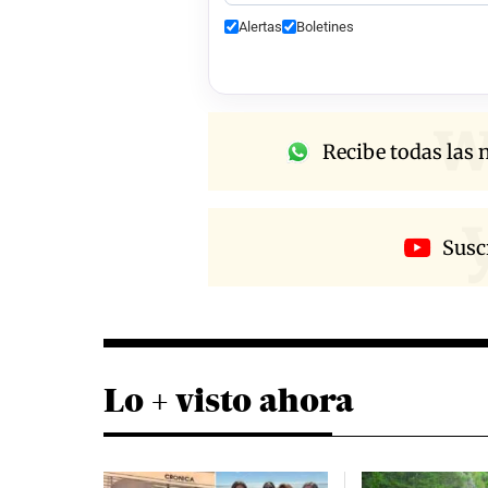
Alertas
Boletines
w
Recibe todas las n
Susc
Lo + visto ahora