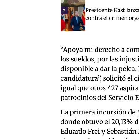
Presidente Kast lanz
5
contra el crimen org
“Apoya mi derecho a comp
los sueldos, por las injus
disponible a dar la pelea.
candidatura”, solicitó el 
igual que otros 427 aspir
patrocinios del Servicio E
La primera incursión de M
donde obtuvo el 20,13% de
Eduardo Frei y Sebastián