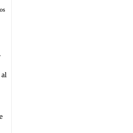
os
y
, al
e