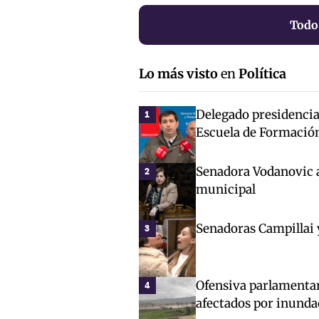
Todo
Lo más visto
en
Política
Delegado presidencial
1
Escuela de Formació
Senadora Vodanovic 
2
municipal
Senadoras Campillai 
3
Ofensiva parlamentar
4
afectados por inunda