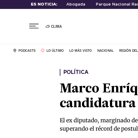
ES NOTICIA:
Abogada
Parque Nacional Rad
CLIMA
PODCASTS
LO ÚLTIMO
LO MÁS VISTO
NACIONAL
REGIÓN DE
POLÍTICA
Marco Enríq
candidatura 
El ex diputado, marginado de
superando el récord de postu