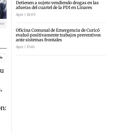
Detienen a sujeto vendiendo drogas en las
afueras del cuartel de la PDI en Linares
Ayer | 18:05
ivo
Oficina Comunal de Emergencia de Curicó
evaluó positivamente trabajos preventivos
ante sistemas frontales
Ayer | 17:40
le
su
a.
ón: