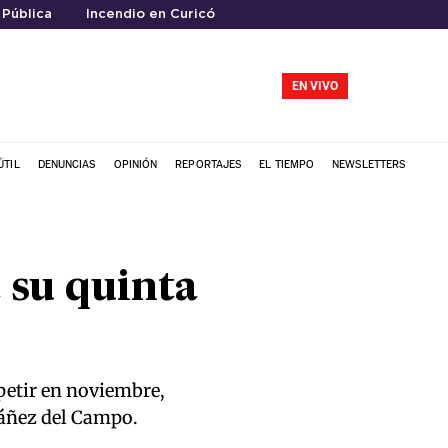
 Pública
Incendio en Curicó
EN VIVO
ÚTIL
DENUNCIAS
OPINIÓN
REPORTAJES
EL TIEMPO
NEWSLETTERS
su quinta
petir en noviembre,
báñez del Campo.