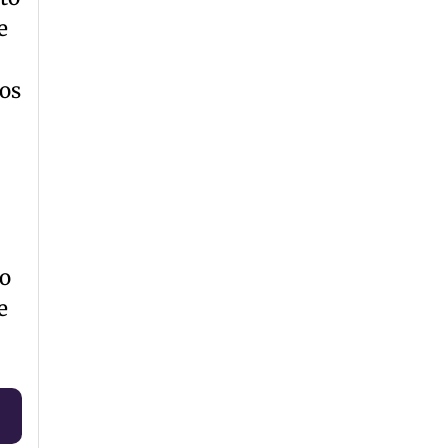
e
os
do
e