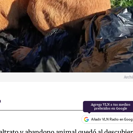
Arch
a
Añadir VLN Radio en Goog
ltrato y abandono animal quedó al descubier