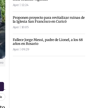
Ayer | 12:24
Proponen proyecto para revitalizar ruinas de
la Iglesia San Francisco en Curicó
Ayer | 10:05
Fallece Jorge Messi, padre de Lionel, a los 68
años en Rosario
Ayer | 09:29
ivo
le
to