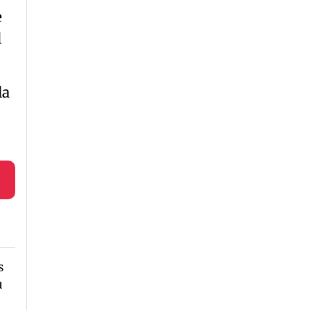
e
l
la
s
u