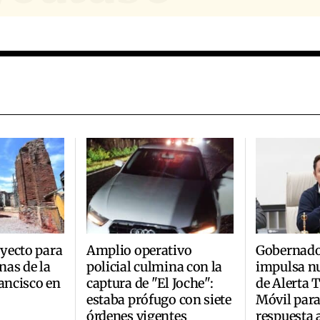
yecto para
Amplio operativo
Gobernado
inas de la
policial culmina con la
impulsa n
rancisco en
captura de "El Joche":
de Alerta
estaba prófugo con siete
Móvil para
órdenes vigentes
respuesta 