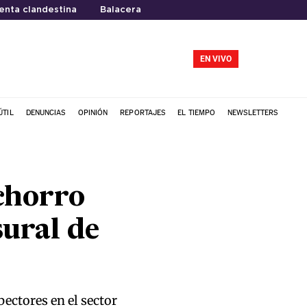
enta clandestina
Balacera
EN VIVO
ÚTIL
DENUNCIAS
OPINIÓN
REPORTAJES
EL TIEMPO
NEWSLETTERS
chorro
ural de
pectores en el sector