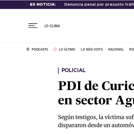
ES NOTICIA:
Denuncia penal por presunto tráf
CLIMA
PODCASTS
LO ÚLTIMO
LO MÁS VISTO
NACIONAL
RE
POLICIAL
PDI de Curi
en sector Ag
Según testigos, la víctima su
dispararon desde un automó