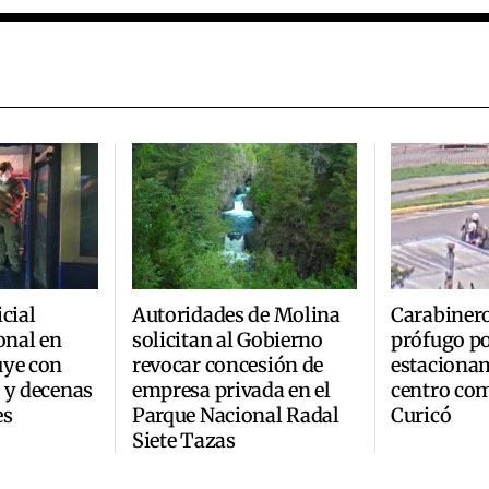
cial
Autoridades de Molina
Carabinero
onal en
solicitan al Gobierno
prófugo po
uye con
revocar concesión de
estaciona
 y decenas
empresa privada en el
centro com
es
Parque Nacional Radal
Curicó
Siete Tazas