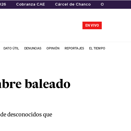
026
Cobranza CAE
Cárcel de Chanco
Operativo de es
EN VIVO
DATO ÚTIL
DENUNCIAS
OPINIÓN
REPORTAJES
EL TIEMPO
mbre baleado
e de desconocidos que