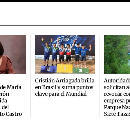
Cristián Arriagada brilla
Autoridad
 de María
en Brasil y suma puntos
solicitan 
erón
clave para el Mundial
revocar co
ida
empresa pr
 del
Parque Na
to Castro
Siete Taza