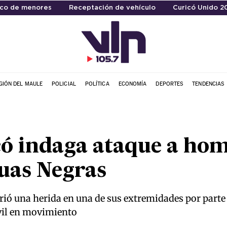
ico de menores
Receptación de vehículo
Curicó Unido 2
GIÓN DEL MAULE
POLICIAL
POLÍTICA
ECONOMÍA
DEPORTES
TENDENCIAS
có indaga ataque a ho
uas Negras
frió una herida en una de sus extremidades por part
vil en movimiento