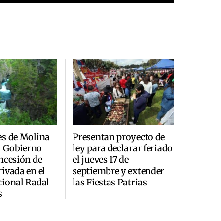
es de Molina
Presentan proyecto de
al Gobierno
ley para declarar feriado
ncesión de
el jueves 17 de
ivada en el
septiembre y extender
cional Radal
las Fiestas Patrias
s