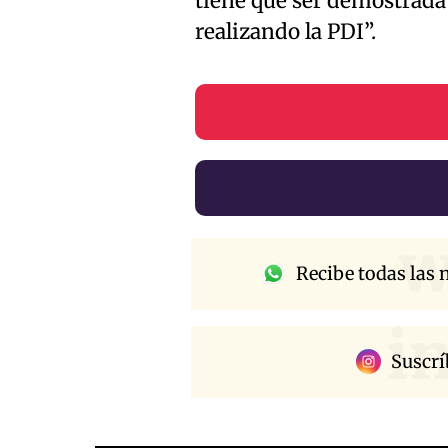
tiene que ser demostrada
realizando la PDI”.
w
Recibe todas las n
i
Suscrí