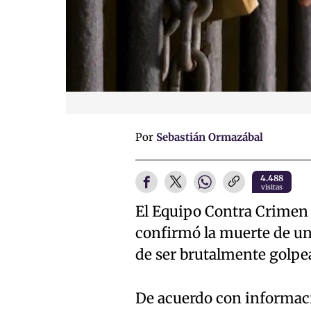
Por
Sebastián Ormazábal
4.488
visitas
El Equipo Contra Crimen
confirmó la muerte de un r
de ser brutalmente golpea
De acuerdo con informació