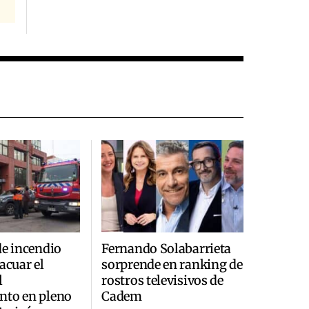
de incendio
Fernando Solabarrieta
acuar el
sorprende en ranking de
l
rostros televisivos de
nto en pleno
Cadem