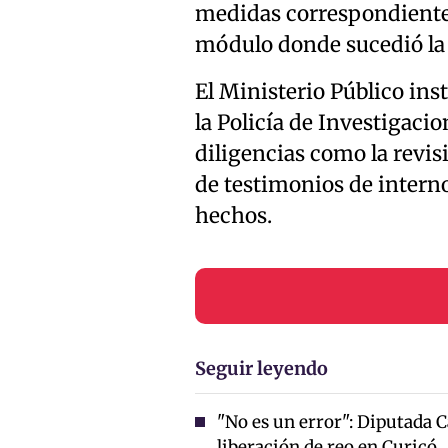
medidas correspondientes,
módulo donde sucedió la 
El Ministerio Público ins
la Policía de Investigacio
diligencias como la revis
de testimonios de interno
hechos.
Seguir leyendo
"No es un error": Diputada C
liberación de reo en Curicó