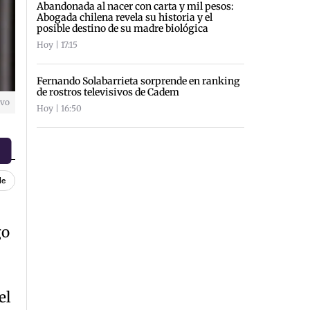
Abandonada al nacer con carta y mil pesos:
Abogada chilena revela su historia y el
posible destino de su madre biológica
Hoy | 17:15
Fernando Solabarrieta sorprende en ranking
de rostros televisivos de Cadem
ivo
Hoy | 16:50
le
go
el