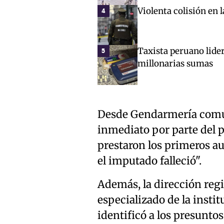
Violenta colisión en 
4
Taxista peruano lide
5
millonarias sumas
Desde Gendarmería comun
inmediato por parte del 
prestaron los primeros au
el imputado falleció".
Además, la dirección reg
especializado de la insti
identificó a los presuntos