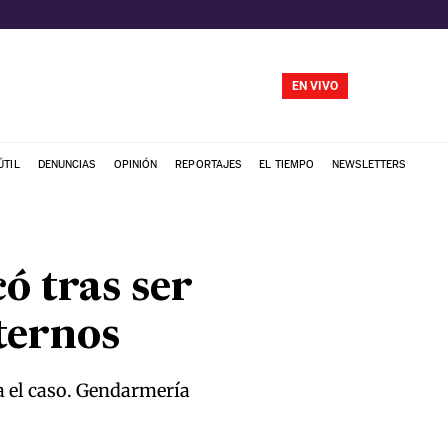
EN VIVO
ÚTIL
DENUNCIAS
OPINIÓN
REPORTAJES
EL TIEMPO
NEWSLETTERS
ó tras ser
ternos
a el caso. Gendarmería