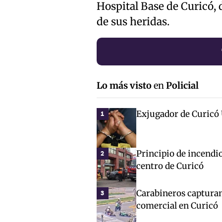
Hospital Base de Curicó,
de sus heridas.
Lo más visto
en
Policial
Exjugador de Curicó 
1
Principio de incendio
2
centro de Curicó
Carabineros capturan
3
comercial en Curicó