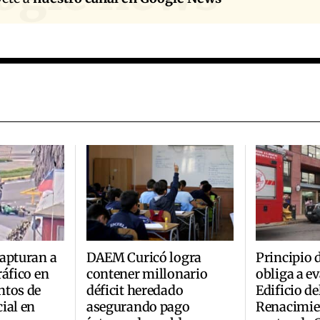
apturan a
DAEM Curicó logra
Principio 
ráfico en
contener millonario
obliga a ev
ntos de
déficit heredado
Edificio de
ial en
asegurando pago
Renacimie