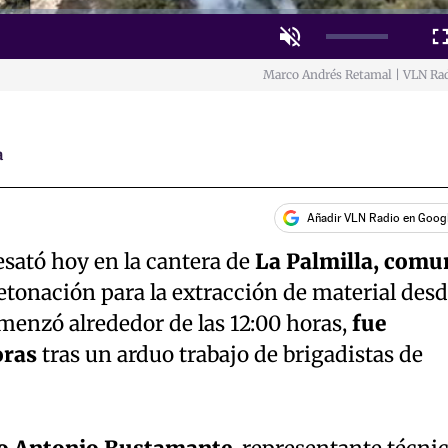
Unmute
Fulls
Marco Andrés Retamal | VLN Ra
a
Añadir VLN Radio en Goog
esató hoy en la cantera de
La Palmilla, comu
etonación para la extracción de material des
omenzó alrededor de las 12:00 horas,
fue
oras
tras un arduo trabajo de brigadistas de