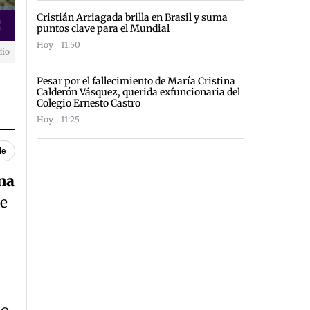
Cristián Arriagada brilla en Brasil y suma
puntos clave para el Mundial
creen
Hoy | 11:50
dio
Pesar por el fallecimiento de María Cristina
Calderón Vásquez, querida exfuncionaria del
Colegio Ernesto Castro
Hoy | 11:25
le
na
de