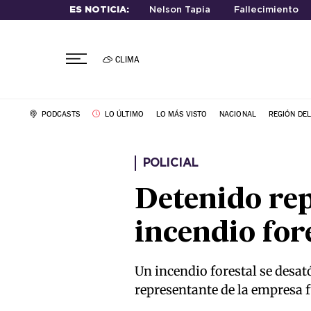
ES NOTICIA:
Nelson Tapia
Fallecimiento
CLIMA
PODCASTS
LO ÚLTIMO
LO MÁS VISTO
NACIONAL
REGIÓN DE
POLICIAL
Detenido rep
incendio for
Un incendio forestal se desat
representante de la empresa fu