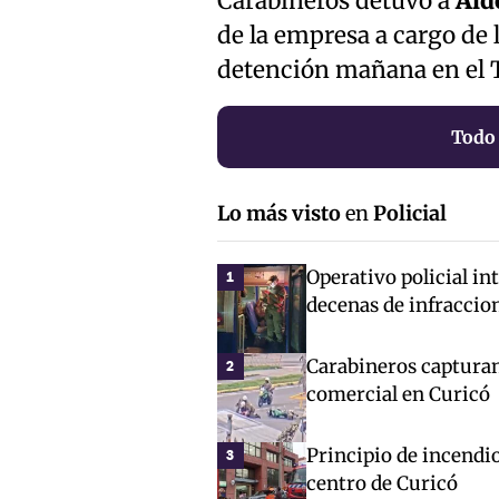
Carabineros detuvo a
Ald
de la empresa a cargo de 
detención mañana en el T
Todo 
Lo más visto
en
Policial
Operativo policial in
1
decenas de infraccio
Carabineros capturan
2
comercial en Curicó
Principio de incendio
3
centro de Curicó