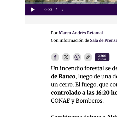
Loaded
:
0%
Current
0:00
/
Duration
-:-
Play
Time
Por
Marco Andrés Retamal
Con información de
Sala de Prens
2.700
visitas
Un incendio forestal se d
de Rauco
, luego de una d
un cerro. El fuego, que c
controlado a las 16:20 h
CONAF y Bomberos.