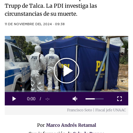
Trupp de Talca. La PDI investiga las
circunstancias de su muerte.
11 DE NOVIEMBRE DEL 2024 · 09:38
Play
Video
Loaded
:
0%
Current
0:00
/
Duration
-:-
Play
Mute
Fullscreen
Francisco Soto | Fiscal jefe UNAAC
Time
Por
Marco Andrés Retamal