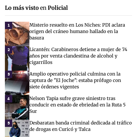
Lo más visto
en
Policial
Misterio resuelto en Los Niches: PDI aclara
1
origen del cráneo humano hallado en la
basura
Licantén: Carabineros detiene a mujer de 74
2
años por venta clandestina de alcohol y
cigarrillos
Amplio operativo policial culmina con la
3
captura de "El Joche": estaba prófugo con
siete órdenes vigentes
Nelson Tapia sufre grave siniestro tras
4
conducir en estado de ebriedad en la Ruta 5
Sur
Desbaratan banda criminal dedicada al tráfico
5
de drogas en Curicó y Talca