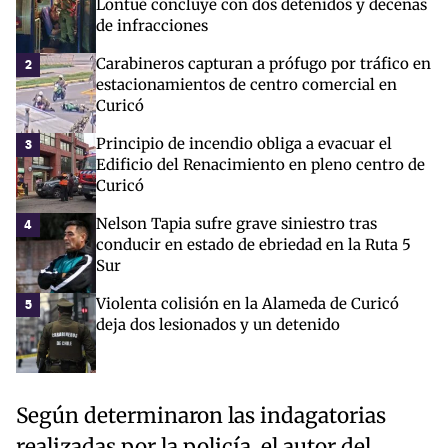
Lontué concluye con dos detenidos y decenas
de infracciones
Carabineros capturan a prófugo por tráfico en
2
estacionamientos de centro comercial en
Curicó
Principio de incendio obliga a evacuar el
3
Edificio del Renacimiento en pleno centro de
Curicó
Nelson Tapia sufre grave siniestro tras
4
conducir en estado de ebriedad en la Ruta 5
Sur
Violenta colisión en la Alameda de Curicó
5
deja dos lesionados y un detenido
Según determinaron las indagatorias
realizadas por la policía, el autor del