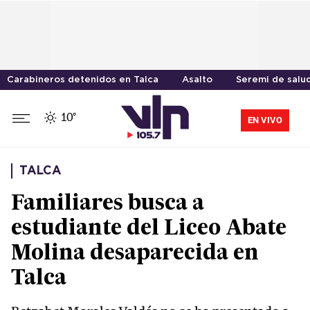
Carabineros detenidos en Talca
Asalto
Seremi de salu
10°
EN VIVO
TALCA
Familiares busca a
estudiante del Liceo Abate
Molina desaparecida en
Talca