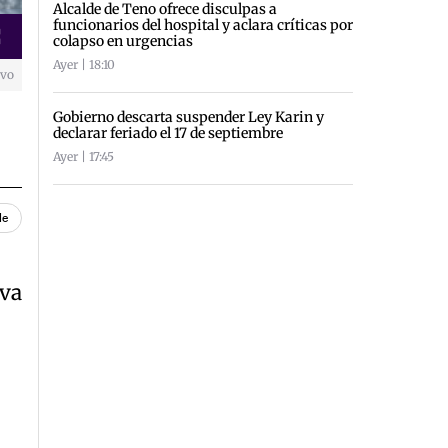
Alcalde de Teno ofrece disculpas a
funcionarios del hospital y aclara críticas por
colapso en urgencias
creen
Ayer | 18:10
ivo
Gobierno descarta suspender Ley Karin y
declarar feriado el 17 de septiembre
Ayer | 17:45
le
iva