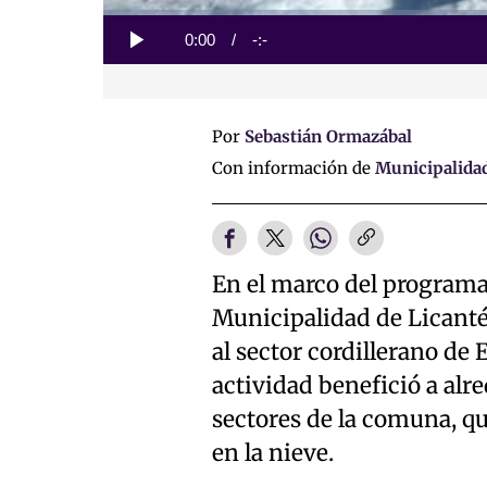
Loaded
:
0%
Current
0:00
/
Duration
-:-
Play
Time
Por
Sebastián Ormazábal
Con información de
Municipalidad
En el marco del programa
Municipalidad de Licanté
al sector cordillerano de
actividad benefició a alr
sectores de la comuna, qu
en la nieve.