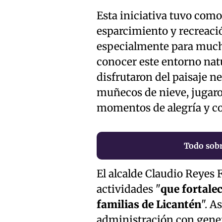
Esta iniciativa tuvo como
esparcimiento y recreació
especialmente para much
conocer este entorno natu
disfrutaron del paisaje n
muñecos de nieve, jugaro
momentos de alegría y c
Todo sobr
El alcalde Claudio Reyes F
actividades "
que fortalec
familias de Licantén
". A
administración con genera