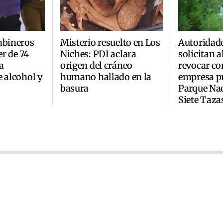
abineros
Misterio resuelto en Los
Autoridad
r de 74
Niches: PDI aclara
solicitan 
a
origen del cráneo
revocar co
e alcohol y
humano hallado en la
empresa pr
basura
Parque Na
Siete Taza