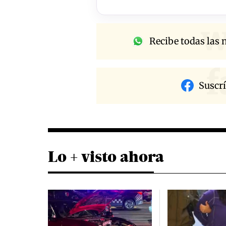
w
Recibe todas las n
f
Suscr
Lo + visto ahora