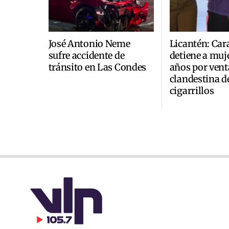
José Antonio Neme
Licantén: Car
sufre accidente de
detiene a muje
tránsito en Las Condes
años por vent
clandestina d
cigarrillos