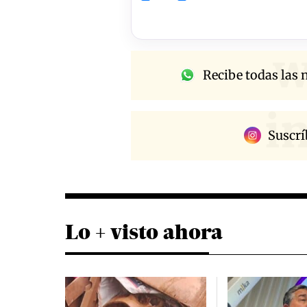
w
Recibe todas las n
i
Suscrí
Lo + visto ahora