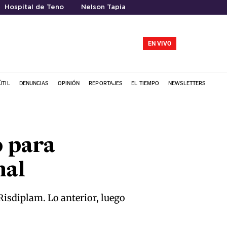
Hospital de Teno
Nelson Tapia
EN VIVO
ÚTIL
DENUNCIAS
OPINIÓN
REPORTAJES
EL TIEMPO
NEWSLETTERS
o para
nal
Risdiplam. Lo anterior, luego