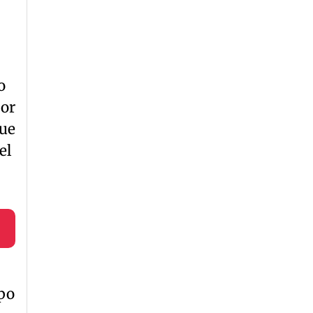
o
bor
que
el
mpo