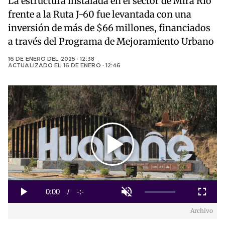
La estructura instalada en el sector de Mira Río
frente a la Ruta J-60 fue levantada con una
inversión de más de $66 millones, financiados
a través del Programa de Mejoramiento Urbano
16 DE ENERO DEL 2025 · 12:38
ACTUALIZADO EL
16 DE ENERO · 12:46
Play
Video
Loaded
:
0%
Current
0:00
/
Duration
-:-
Play
Unmute
Fullscreen
Archivo
Time