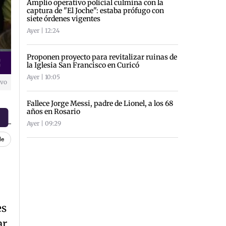
Amplio operativo policial culmina con la
captura de "El Joche": estaba prófugo con
siete órdenes vigentes
Ayer | 12:24
Proponen proyecto para revitalizar ruinas de
la Iglesia San Francisco en Curicó
creen
Ayer | 10:05
ivo
Fallece Jorge Messi, padre de Lionel, a los 68
años en Rosario
Ayer | 09:29
le
es
ar