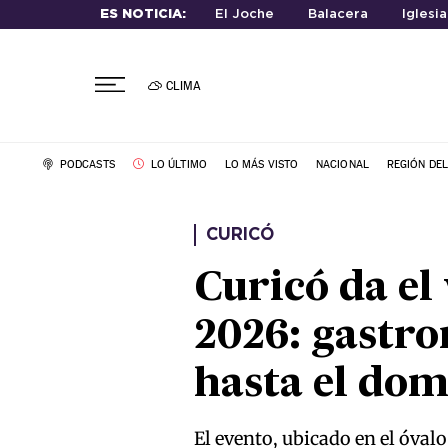
ES NOTICIA:
El Joche
Balacera
Iglesi
CLIMA
PODCASTS
LO ÚLTIMO
LO MÁS VISTO
NACIONAL
REGIÓN DE
CURICÓ
Curicó da el
2026: gastro
hasta el do
El evento, ubicado en el óval