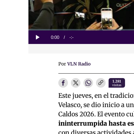
Loaded
:
0%
Current
0:00
/
Duration
-:-
Play
Time
Por
VLN Radio
1.281
visitas
Este jueves, en el tradic
Velasco, se dio inicio a u
Caldos 2026. El evento cu
ininterrumpida hasta e
con diversas actividades a