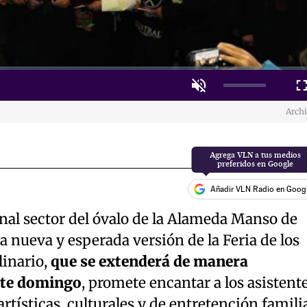
Unmute
Fulls
Arch
Añadir VLN Radio en Goog
ional sector del óvalo de la Alameda Manso de
na nueva y esperada versión de la Feria de los
linario,
que se extenderá de manera
ste domingo
, promete encantar a los asistent
rtísticas, culturales y de entretención famili