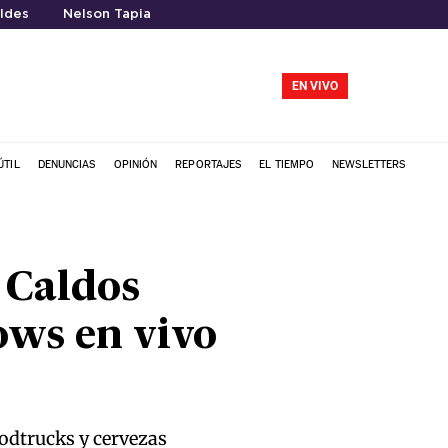
ldes
Nelson Tapia
EN VIVO
ÚTIL
DENUNCIAS
OPINIÓN
REPORTAJES
EL TIEMPO
NEWSLETTERS
s Caldos
ows en vivo
oodtrucks y cervezas