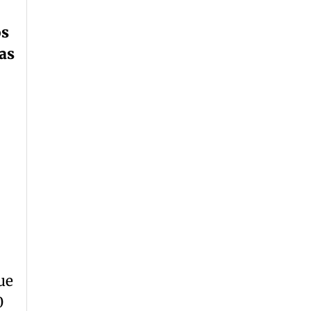
os
as
que
0