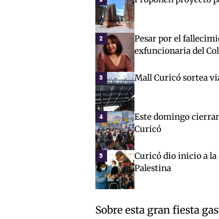
Pesar por el fallecim
2
exfuncionaria del Co
Mall Curicó sortea vi
3
Este domingo cierran 
4
Curicó
Curicó dio inicio a l
5
Palestina
Sobre esta gran fiesta g