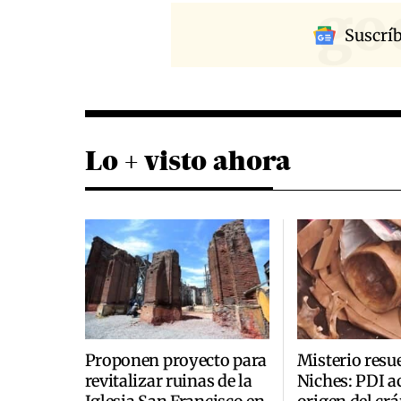
go
Suscrí
Lo + visto ahora
Proponen proyecto para
Misterio resu
revitalizar ruinas de la
Niches: PDI a