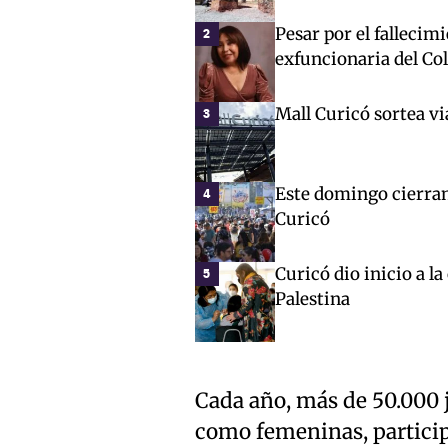
Pesar por el fallecim
2
exfuncionaria del Co
Mall Curicó sortea vi
3
Este domingo cierran 
4
Curicó
Curicó dio inicio a l
5
Palestina
Cada año, más de 50.000 
como femeninas, partici