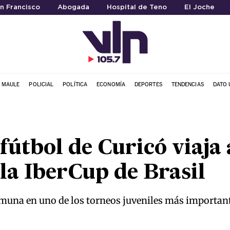
an Francisco
Abogada
Hospital de Teno
El Joche
L MAULE
POLICIAL
POLÍTICA
ECONOMÍA
DEPORTES
TENDENCIAS
DATO 
fútbol de Curicó viaja 
la IberCup de Brasil
omuna en uno de los torneos juveniles más important