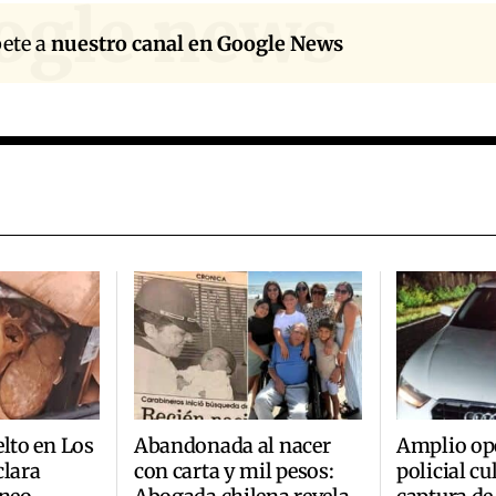
ogle news
bete a
nuestro canal en Google News
elto en Los
Abandonada al nacer
Amplio op
clara
con carta y mil pesos:
policial c