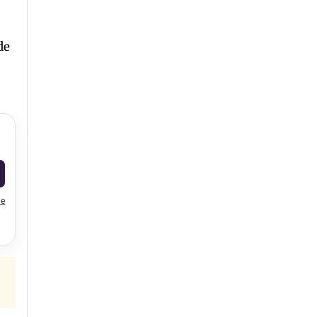
de
le