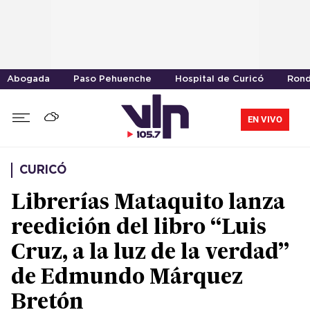
Abogada
Paso Pehuenche
Hospital de Curicó
Rond
EN VIVO
CURICÓ
Librerías Mataquito lanza
reedición del libro “Luis
Cruz, a la luz de la verdad”
de Edmundo Márquez
Bretón