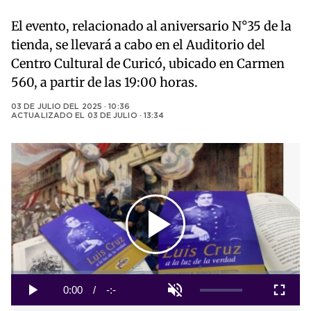
El evento, relacionado al aniversario N°35 de la
tienda, se llevará a cabo en el Auditorio del
Centro Cultural de Curicó, ubicado en Carmen
560, a partir de las 19:00 horas.
03 DE JULIO DEL 2025 · 10:36
ACTUALIZADO EL
03 DE JULIO · 13:34
Play
Video
Loaded
:
0%
Current
0:00
/
Duration
-:-
Play
Unmute
Fullscreen