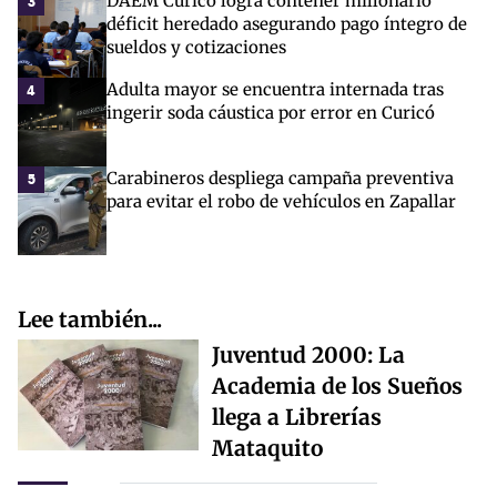
DAEM Curicó logra contener millonario
3
déficit heredado asegurando pago íntegro de
sueldos y cotizaciones
Adulta mayor se encuentra internada tras
4
ingerir soda cáustica por error en Curicó
Carabineros despliega campaña preventiva
5
para evitar el robo de vehículos en Zapallar
Lee también...
Juventud 2000: La
Academia de los Sueños
llega a Librerías
Mataquito