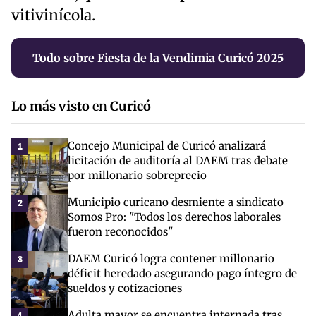
vitivinícola.
Todo sobre Fiesta de la Vendimia Curicó 2025
Lo más visto
en
Curicó
Concejo Municipal de Curicó analizará
1
licitación de auditoría al DAEM tras debate
por millonario sobreprecio
Municipio curicano desmiente a sindicato
2
Somos Pro: "Todos los derechos laborales
fueron reconocidos"
DAEM Curicó logra contener millonario
3
déficit heredado asegurando pago íntegro de
sueldos y cotizaciones
Adulta mayor se encuentra internada tras
4