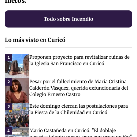
nietos.
Todo sobre Incendio
Lo más visto
en
Curicó
Proponen proyecto para revitalizar ruinas de
1
la Iglesia San Francisco en Curicó
Pesar por el fallecimiento de María Cristina
2
Calderón Vásquez, querida exfuncionaria del
Colegio Ernesto Castro
Este domingo cierran las postulaciones para
3
la Fiesta de la Chilenidad en Curicó
Mario Castañeda en Curicó: "El doblaje
4
necesita talento nuevo, pero con preparación"