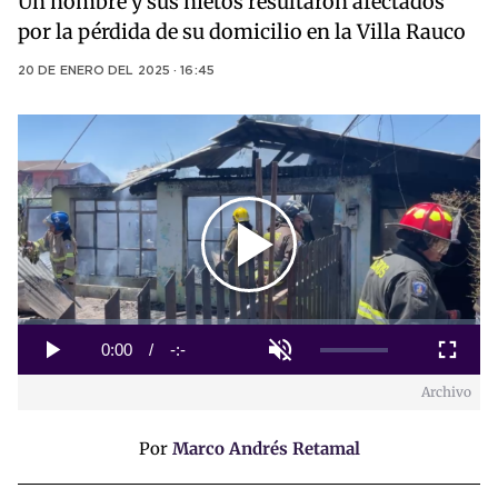
Un hombre y sus nietos resultaron afectados
por la pérdida de su domicilio en la Villa Rauco
20 DE ENERO DEL 2025 · 16:45
Play
Video
Loaded
:
0%
Current
0:00
/
Duration
-:-
Play
Unmute
Fullscreen
Archivo
Time
Por
Marco Andrés Retamal