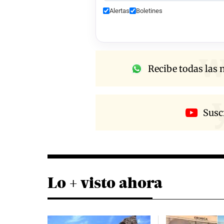
Alertas
Boletines
w
Recibe todas las n
Susc
Lo + visto ahora