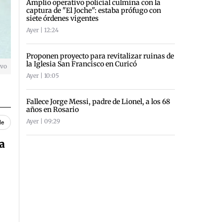
Amplio operativo policial culmina con la
captura de "El Joche": estaba prófugo con
siete órdenes vigentes
Ayer | 12:24
Proponen proyecto para revitalizar ruinas de
la Iglesia San Francisco en Curicó
ivo
Ayer | 10:05
Fallece Jorge Messi, padre de Lionel, a los 68
años en Rosario
Ayer | 09:29
le
a