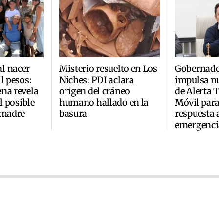
l nacer
Misterio resuelto en Los
Gobernado
l pesos:
Niches: PDI aclara
impulsa n
na revela
origen del cráneo
de Alerta
el posible
humano hallado en la
Móvil para
 madre
basura
respuesta 
emergenci