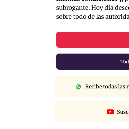
subrogante. Hoy día desc
sobre todo de las autorid
Tod
w
Recibe todas las n
Susc