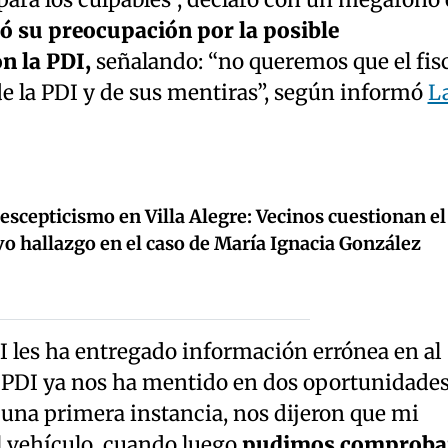
para los culpables”, declaró con un megáfono
ó su preocupación por la posible
n la PDI,
señalando: “no queremos que el fis
de la PDI y de sus mentiras”, según informó
L
escepticismo en Villa Alegre: Vecinos cuestionan el
vo hallazgo en el caso de María Ignacia González
DI les ha entregado información errónea en al
 PDI ya nos ha mentido en dos oportunidade
 una primera instancia, nos dijeron que mi
 vehículo, cuando luego
pudimos comproba