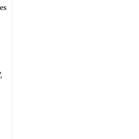
“es
,