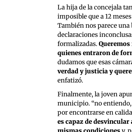
La hija de la concejala tam
imposible que a 12 meses
También nos parece una b
declaraciones inconclusa
formalizadas.
Queremos f
quienes entraron de form
dudamos que esas cámara
verdad y justicia y quer
enfatizó.
Finalmente, la joven apun
municipio. “no entiendo, 
por encontrarse en calid
es capaz de desvincular 
mismas condiciones
y, p