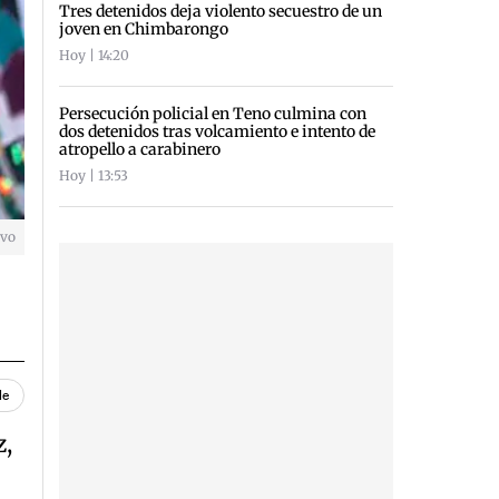
Tres detenidos deja violento secuestro de un
joven en Chimbarongo
Hoy | 14:20
Persecución policial en Teno culmina con
dos detenidos tras volcamiento e intento de
atropello a carabinero
Hoy | 13:53
ivo
le
z,