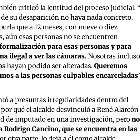
bién criticó la lentitud del proceso judicial. 
 de su desaparición no haya nada concreto.
urla que a 12 meses, con nueve o diez
s, aún esas personas no se encuentren
ormalización para esas personas y para
a ilegal a ver las cámaras.
Nosotras incluso
s hayan podido ser alteradas.
Queremos
emos a las personas culpables encarceladas
”
tó a presuntas irregularidades dentro del
por qué el alcalde desvinculó a René Alarcón
ad de imputado en una investigación, pero
no
a Rodrigo Cancino, que se encuentra en las
or otra parte, lo deja a él como alcalde