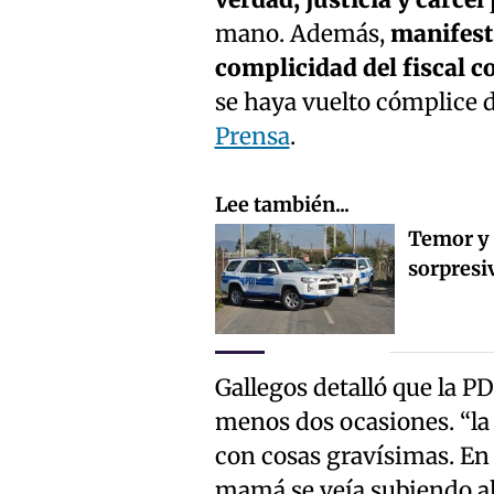
verdad, justicia y cárcel
mano. Además,
manifest
complicidad del fiscal co
se haya vuelto cómplice 
Prensa
.
Lee también...
Temor y 
sorpresi
Gallegos detalló que la P
menos dos ocasiones. “la
con cosas gravísimas. En
mamá se veía subiendo al