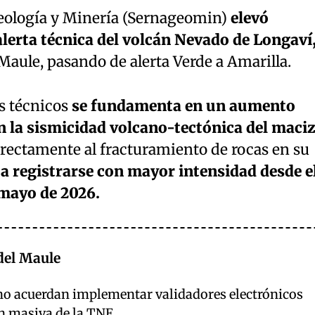
Geología y Minería (Sernageomin)
elevó
 alerta técnica del volcán Nevado de Longaví
Maule, pasando de alerta Verde a Amarilla.
os técnicos
se fundamenta en un aumento
en la sismicidad volcano-tectónica del maciz
ectamente al fracturamiento de rocas en su
 registrarse con mayor intensidad desde e
mayo de 2026.
del Maule
no acuerdan implementar validadores electrónicos
ón masiva de la TNE