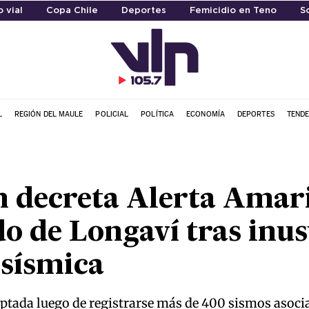
o vial
Copa Chile
Deportes
Femicidio en Teno
S
L
REGIÓN DEL MAULE
POLICIAL
POLÍTICA
ECONOMÍA
DEPORTES
TENDE
decreta Alerta Amaril
o de Longaví tras inu
 sísmica
ptada luego de registrarse más de 400 sismos asoci