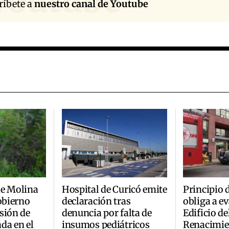
youtube
ríbete a
nuestro canal de Youtube
de Molina
Hospital de Curicó emite
Principio 
Gobierno
declaración tras
obliga a ev
sión de
denuncia por falta de
Edificio de
da en el
insumos pediátricos
Renacimie