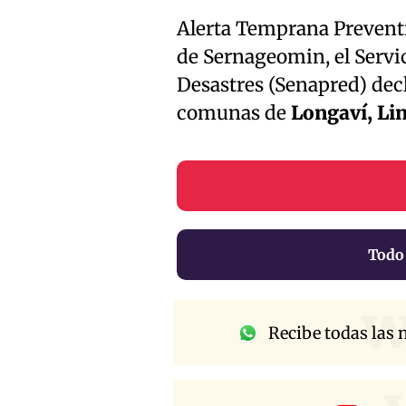
Alerta Temprana Preventi
de Sernageomin, el Servi
Desastres (Senapred) dec
comunas de
Longaví, Lin
Todo
w
Recibe todas las n