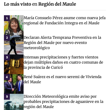
Lo más visto
en
Región del Maule
María Consuelo Pérez asume como nueva jefa
1
regional de Fundación Integra en el Maule
Declaran Alerta Temprana Preventiva en la
2
Región del Maule por nuevo evento
meteorológico
Intensas precipitaciones y fuertes vientos
3
dejan múltiples daños en cuatro comunas de
la provincia de Curicó
René Suárez es el nuevo seremi de Vivienda
4
del Maule
Dirección Meteorológica emite aviso por
5
probables precipitaciones de aguanieve en la
región del Maule