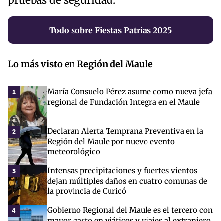
pruebas de seguridad.
Todo sobre Fiestas Patrias 2025
Lo más visto
en
Región del Maule
María Consuelo Pérez asume como nueva jefa
1
regional de Fundación Integra en el Maule
Declaran Alerta Temprana Preventiva en la
2
Región del Maule por nuevo evento
meteorológico
Intensas precipitaciones y fuertes vientos
3
dejan múltiples daños en cuatro comunas de
la provincia de Curicó
Gobierno Regional del Maule es el tercero con
4
mayor gasto en viáticos y viajes al extranjero