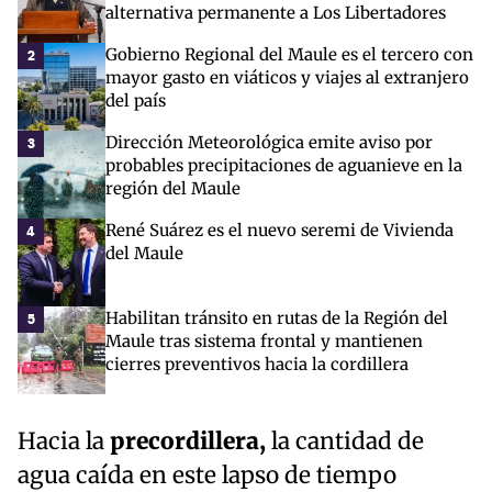
alternativa permanente a Los Libertadores
Gobierno Regional del Maule es el tercero con
2
mayor gasto en viáticos y viajes al extranjero
del país
Dirección Meteorológica emite aviso por
3
probables precipitaciones de aguanieve en la
región del Maule
René Suárez es el nuevo seremi de Vivienda
4
del Maule
Habilitan tránsito en rutas de la Región del
5
Maule tras sistema frontal y mantienen
cierres preventivos hacia la cordillera
Hacia la
precordillera,
la cantidad de
agua caída en este lapso de tiempo