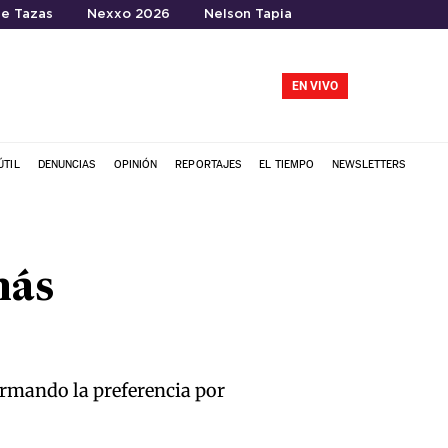
te Tazas
Nexxo 2026
Nelson Tapia
EN VIVO
ÚTIL
DENUNCIAS
OPINIÓN
REPORTAJES
EL TIEMPO
NEWSLETTERS
más
irmando la preferencia por