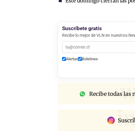
Este domingo cierran las pos
Suscríbete gratis
Recibe lo mejor de VLN en nuestros New
Alertas
Boletines
w
Recibe todas las n
i
Suscrí