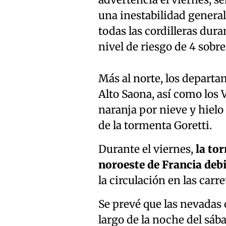
advertencia el viernes, s
una
inestabilidad general
todas las cordilleras
duran
nivel de riesgo de 4 sob
Más al norte, los departam
Alto Saona, así como los 
naranja por nieve y hielo
de la
tormenta Goretti.
Durante el viernes,
la to
noroeste de Francia debi
la circulación en las carre
Se prevé que las nevadas
largo de la noche del sá