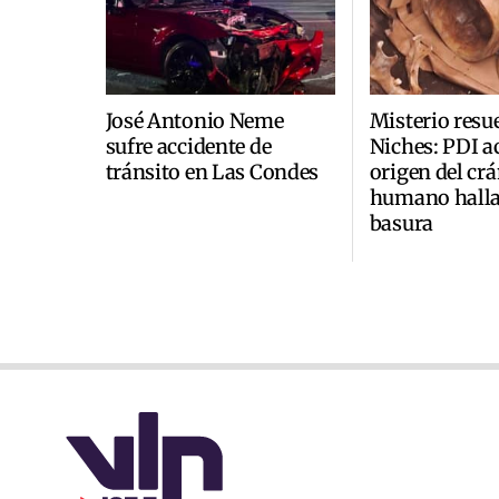
José Antonio Neme
Misterio resu
sufre accidente de
Niches: PDI a
tránsito en Las Condes
origen del cr
humano halla
basura