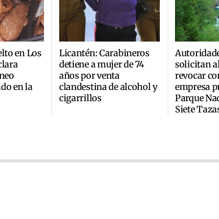
elto en Los
Licantén: Carabineros
Autoridad
clara
detiene a mujer de 74
solicitan 
áneo
años por venta
revocar co
do en la
clandestina de alcohol y
empresa pr
cigarrillos
Parque Na
Siete Taza