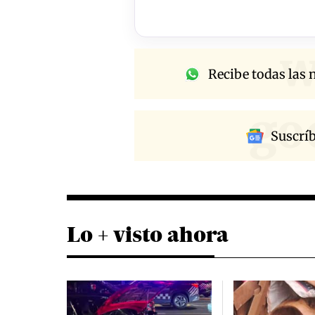
w
Recibe todas las n
go
Suscrí
Lo + visto ahora