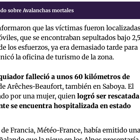
do sobre Avalanchas mortales
nformaron que las víctimas fueron localizada
óviles, que se encontraban sepultados bajo 2,
de los esfuerzos, ya era demasiado tarde para
có la oficina de turismo de la zona.
squiador falleció a unos 60 kilómetros de
n de Arêches-Beaufort, también en Saboya. El
do por una mujer, quien
logró ser rescatada
nte se encuentra hospitalizada en estado
o de Francia, Météo-France, había emitido un