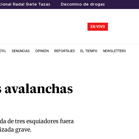
ional Radal Siete Tazas
Decomiso de drogas
EN VIVO
ÚTIL
DENUNCIAS
OPINIÓN
REPORTAJES
EL TIEMPO
NEWSLETTERS
s avalanchas
da de tres esquiadores fuera
izada grave.