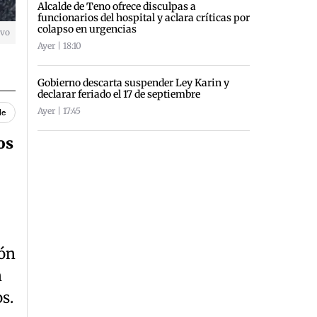
Alcalde de Teno ofrece disculpas a
funcionarios del hospital y aclara críticas por
colapso en urgencias
ivo
Ayer | 18:10
Gobierno descarta suspender Ley Karin y
declarar feriado el 17 de septiembre
Ayer | 17:45
le
os
ión
n
s.