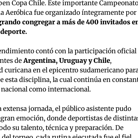
Open Copa Chile. Este importante Campeonat
a Aeróbica fue organizado íntegramente por 
grando congregar a más de 400 invitados e
 deporte.
ndimiento contó con la participación oficial
entes de
Argentina, Uruguay y Chile
,
d curicana en el epicentro sudamericano par
 esta disciplina, la cual continúa en constan
l nacional como internacional.
a extensa jornada, el público asistente pudo
gran emoción, donde deportistas de distinta
do su talento, técnica y preparación. De
del torneo, cada rutina ejecutada fue el fiel