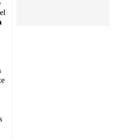
o
el
n
a
te
s