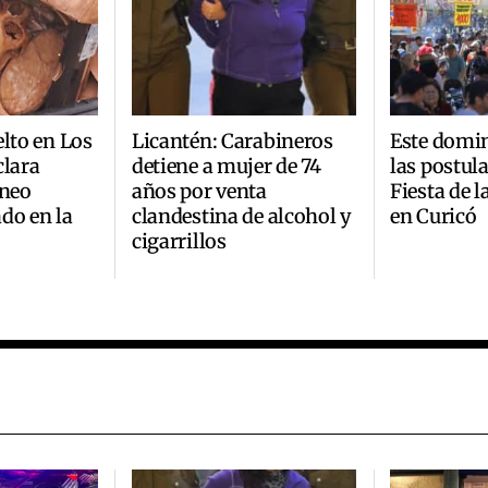
elto en Los
Licantén: Carabineros
Este domi
clara
detiene a mujer de 74
las postul
áneo
años por venta
Fiesta de 
do en la
clandestina de alcohol y
en Curicó
cigarrillos