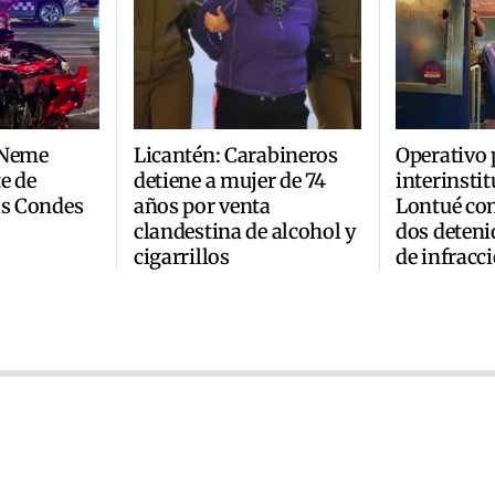
 Neme
Licantén: Carabineros
Operativo 
e de
detiene a mujer de 74
interinsti
as Condes
años por venta
Lontué co
clandestina de alcohol y
dos deteni
cigarrillos
de infracc