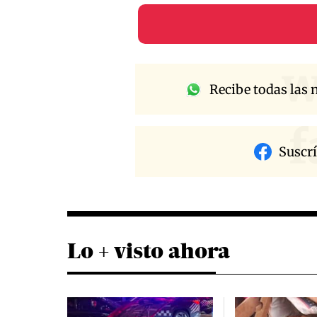
w
Recibe todas las n
f
Suscr
Lo + visto ahora