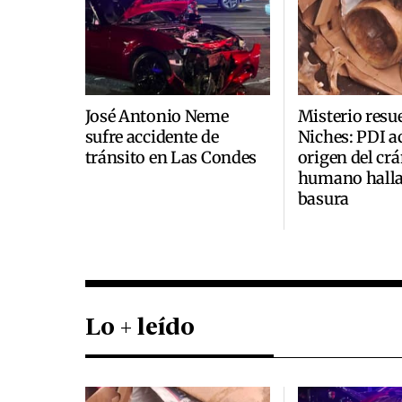
José Antonio Neme
Misterio resu
sufre accidente de
Niches: PDI a
tránsito en Las Condes
origen del cr
humano halla
basura
Lo + leído