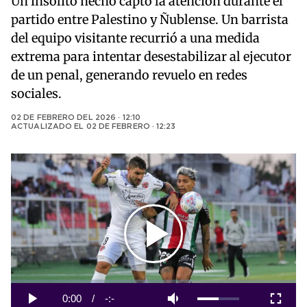
Un insólito hecho captó la atención durante el
partido entre Palestino y Ñublense. Un barrista
del equipo visitante recurrió a una medida
extrema para intentar desestabilizar al ejecutor
de un penal, generando revuelo en redes
sociales.
02 DE FEBRERO DEL 2026 · 12:10
ACTUALIZADO EL
02 DE FEBRERO · 12:23
Play
Video
Loaded
:
0%
Current
0:00
/
Duration
-:-
Play
Mute
Fullscreen