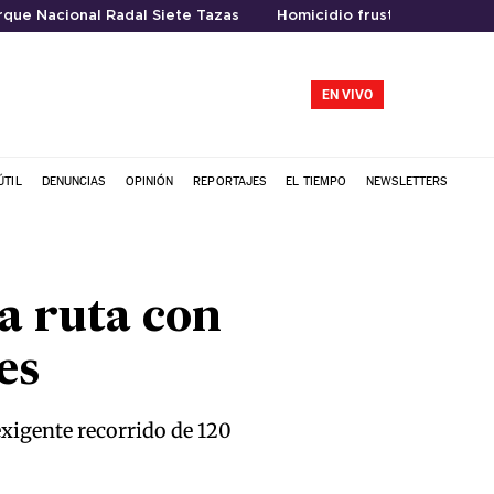
rque Nacional Radal Siete Tazas
Homicidio frustrado
EN VIVO
ÚTIL
DENUNCIAS
OPINIÓN
REPORTAJES
EL TIEMPO
NEWSLETTERS
la ruta con
es
xigente recorrido de 120