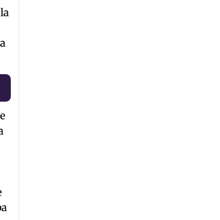
la
ta
de
a
e
ba