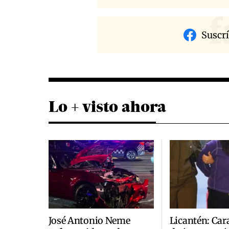
f
Suscr
Lo + visto ahora
José Antonio Neme
Licantén: Car