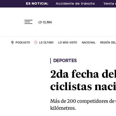
ES NOTICIA:
Accidente de tránsito
Venta 
CLIMA
PODCASTS
LO ÚLTIMO
LO MÁS VISTO
NACIONAL
REGIÓN DE
DEPORTES
2da fecha de
ciclistas nac
Más de 200 competidores de C
kilómetros.