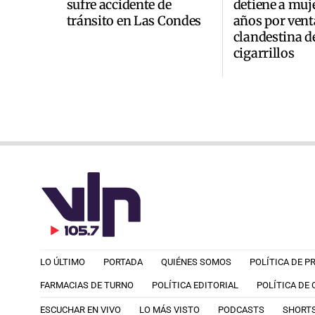
sufre accidente de
detiene a muje
tránsito en Las Condes
años por vent
clandestina d
cigarrillos
LO ÚLTIMO
PORTADA
QUIÉNES SOMOS
POLÍTICA DE P
FARMACIAS DE TURNO
POLÍTICA EDITORIAL
POLÍTICA DE
ESCUCHAR EN VIVO
LO MÁS VISTO
PODCASTS
SHORT