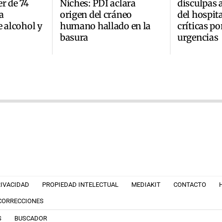
r de 74
Niches: PDI aclara
disculpas 
a
origen del cráneo
del hospita
e alcohol y
humano hallado en la
críticas po
basura
urgencias
RIVACIDAD
PROPIEDAD INTELECTUAL
MEDIAKIT
CONTACTO
 CORRECCIONES
S
BUSCADOR