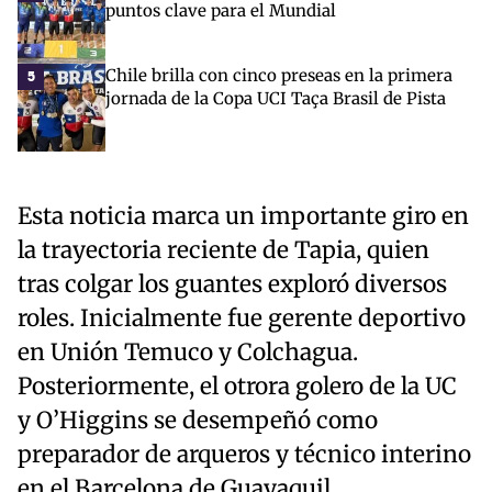
puntos clave para el Mundial
Chile brilla con cinco preseas en la primera
5
jornada de la Copa UCI Taça Brasil de Pista
Esta noticia marca un importante giro en
la trayectoria reciente de Tapia, quien
tras colgar los guantes exploró diversos
roles. Inicialmente fue gerente deportivo
en Unión Temuco y Colchagua.
Posteriormente, el otrora golero de la UC
y O’Higgins se desempeñó como
preparador de arqueros y técnico interino
en el Barcelona de Guayaquil.