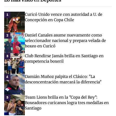
Curicó Unido vence con autoridad a U. de
1
Concepción en Copa Chile
Daniel Canales asume nuevamente como
2
seleccionador nacional y prepara velada de
boxeo en Curicó
Club Rendirse Jamás brilla en Santiago en
3
competencia boxeril
Damián Muñoz palpita el Clásico: "La
4
desconcentración marcará la diferencia"
Team Lions brilla en la "Copa del Rey":
5
Boxeadores curicanos logra tres medallas en
Santiago