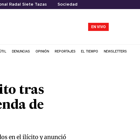
nal Radal Siete Tazas
Sociedad
EN VIVO
ÚTIL
DENUNCIAS
OPINIÓN
REPORTAJES
EL TIEMPO
NEWSLETTERS
ito tras
enda de
os en el ilícito y anunció