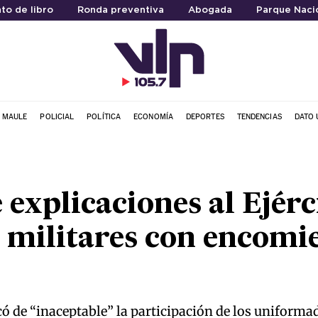
to de libro
Ronda preventiva
Abogada
Parque Nacio
L MAULE
POLICIAL
POLÍTICA
ECONOMÍA
DEPORTES
TENDENCIAS
DATO 
 explicaciones al Ejérc
 militares con encomi
ó de “inaceptable” la participación de los uniformad