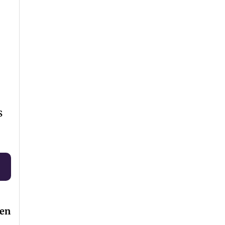
s
 en