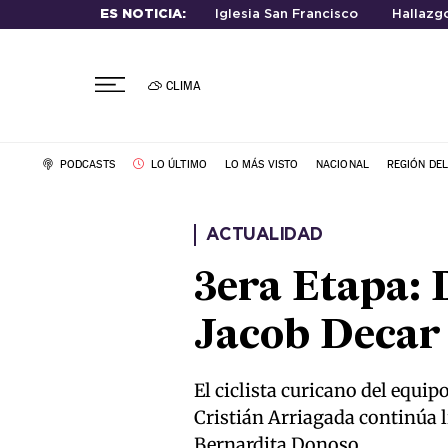
ES NOTICIA:
Iglesia San Francisco
Hallazg
CLIMA
PODCASTS
LO ÚLTIMO
LO MÁS VISTO
NACIONAL
REGIÓN DE
ACTUALIDAD
3era Etapa: 
Jacob Decar 
El ciclista curicano del equi
Cristián Arriagada continúa lí
Bernardita Donoso.