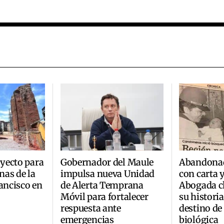
yecto para
Gobernador del Maule
Abandonad
inas de la
impulsa nueva Unidad
con carta 
rancisco en
de Alerta Temprana
Abogada ch
Móvil para fortalecer
su historia
respuesta ante
destino de
emergencias
biológica