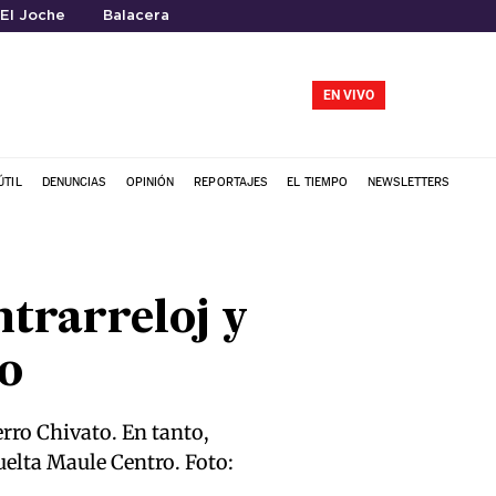
El Joche
Balacera
EN VIVO
ÚTIL
DENUNCIAS
OPINIÓN
REPORTAJES
EL TIEMPO
NEWSLETTERS
ntrarreloj y
to
erro Chivato. En tanto,
Vuelta Maule Centro. Foto: