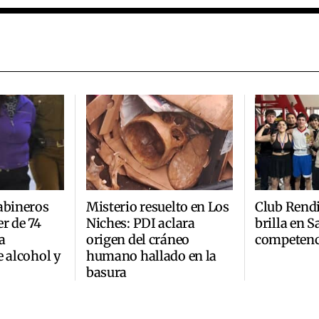
abineros
Misterio resuelto en Los
Club Rend
r de 74
Niches: PDI aclara
brilla en 
a
origen del cráneo
competenc
e alcohol y
humano hallado en la
basura