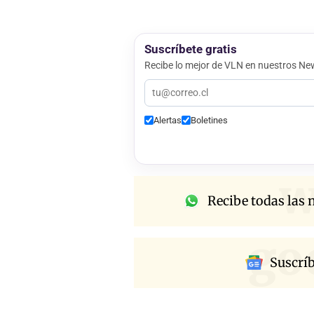
Suscríbete gratis
Recibe lo mejor de VLN en nuestros New
Alertas
Boletines
w
Recibe todas las n
go
Suscrí