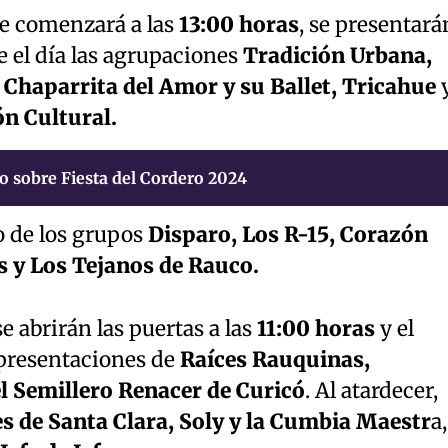
ue comenzará a las
13:00 horas
, se presentará
e el día las agrupaciones
Tradición Urbana,
 Chaparrita del Amor y su Ballet, Tricahue
ón Cultural.
o sobre Fiesta del Cordero 2024
no de los grupos
Disparo, Los R-15, Corazón
s y Los Tejanos de Rauco.
e abrirán las puertas a las
11:00 horas
y el
presentaciones de
Raíces Rauquinas,
l Semillero Renacer de Curicó
. Al atardecer,
s de Santa Clara, Soly y la Cumbia Maestr
a,