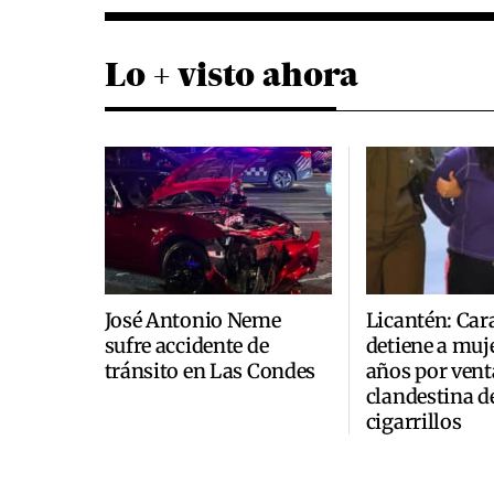
Lo + visto ahora
José Antonio Neme
Licantén: Car
sufre accidente de
detiene a muje
tránsito en Las Condes
años por vent
clandestina d
cigarrillos