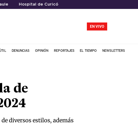
aule
Hospital de Curicó
EN VIVO
ÚTIL
DENUNCIAS
OPINIÓN
REPORTAJES
EL TIEMPO
NEWSLETTERS
la de
 2024
 de diversos estilos, además