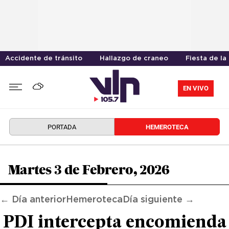
Accidente de tránsito
Hallazgo de craneo
Fiesta de la
EN VIVO
PORTADA
HEMEROTECA
Martes 3 de Febrero, 2026
← Día anterior
Hemeroteca
Día siguiente →
PDI intercepta encomienda