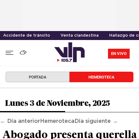
Accidente de tránsito
Venta clandestina
Hallazgo de 
EN VIVO
PORTADA
HEMEROTECA
Lunes 3 de Noviembre, 2025
← Día anterior
Hemeroteca
Día siguiente →
Abogado presenta querella