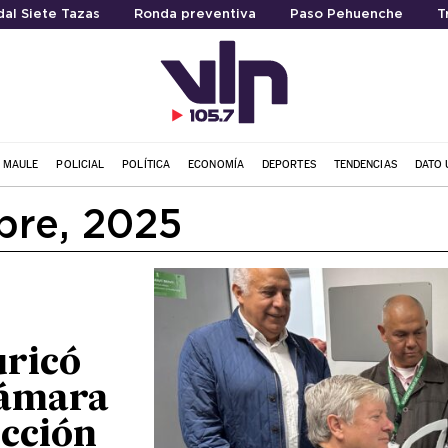
al Siete Tazas
Ronda preventiva
Paso Pehuenche
T
L MAULE
POLICIAL
POLÍTICA
ECONOMÍA
DEPORTES
TENDENCIAS
DATO 
bre, 2025
uricó
cámara
ección