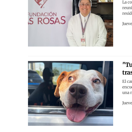
La co
reuni
resid
Jueve
"Tu
tra
El ca
encue
una n
Jueve