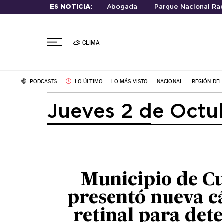
ES NOTICIA:
Abogada
Parque Nacional Rad
CLIMA
PODCASTS
LO ÚLTIMO
LO MÁS VISTO
NACIONAL
REGIÓN DE
Jueves 2 de Octu
Municipio de C
presentó nueva 
retinal para det