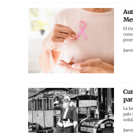
Aut
Mes
El Go
conoc
prom
Jueve
Cur
par
La fa
palo 
solid
Jueve