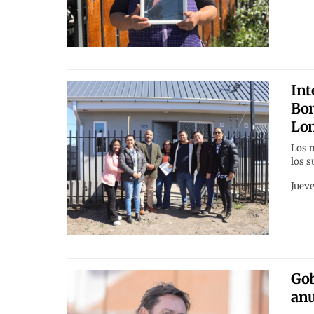
Int
Bon
Lo
Los m
los 
Jueve
Gob
anu