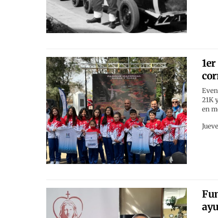
1er
cor
Event
21K y
en me
Jueve
Fun
ayu