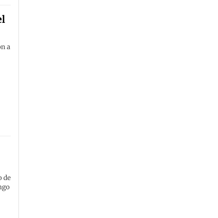
el
on a
o de
ingo