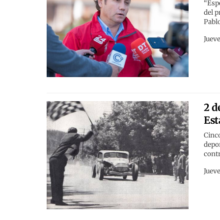
“Espe
del p
Pabl
Jueve
2 d
Est
Cinco
depor
contr
Jueve